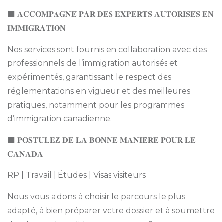
⬛ 𝐀𝐂𝐂𝐎𝐌𝐏𝐀𝐆𝐍𝐄́ 𝐏𝐀𝐑 𝐃𝐄𝐒 𝐄𝐗𝐏𝐄𝐑𝐓𝐒 𝐀𝐔𝐓𝐎𝐑𝐈𝐒𝐄́𝐒 𝐄𝐍
𝐈𝐌𝐌𝐈𝐆𝐑𝐀𝐓𝐈𝐎𝐍
Nos services sont fournis en collaboration avec des
professionnels de l’immigration autorisés et
expérimentés, garantissant le respect des
réglementations en vigueur et des meilleures
pratiques, notamment pour les programmes
d’immigration canadienne.
⬛ 𝐏𝐎𝐒𝐓𝐔𝐋𝐄𝐙 𝐃𝐄 𝐋𝐀 𝐁𝐎𝐍𝐍𝐄 𝐌𝐀𝐍𝐈𝐄̀𝐑𝐄 𝐏𝐎𝐔𝐑 𝐋𝐄
𝐂𝐀𝐍𝐀𝐃𝐀
RP | Travail | Études | Visas visiteurs
Nous vous aidons à choisir le parcours le plus
adapté, à bien préparer votre dossier et à soumettre