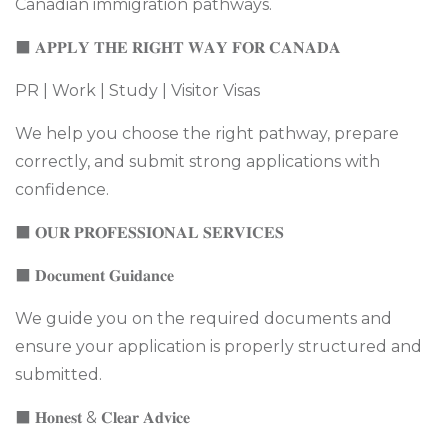
Canadian immigration pathways.
⬛ 𝐀𝐏𝐏𝐋𝐘 𝐓𝐇𝐄 𝐑𝐈𝐆𝐇𝐓 𝐖𝐀𝐘 𝐅𝐎𝐑 𝐂𝐀𝐍𝐀𝐃𝐀
PR | Work | Study | Visitor Visas
We help you choose the right pathway, prepare
correctly, and submit strong applications with
confidence.
⬛ 𝐎𝐔𝐑 𝐏𝐑𝐎𝐅𝐄𝐒𝐒𝐈𝐎𝐍𝐀𝐋 𝐒𝐄𝐑𝐕𝐈𝐂𝐄𝐒
⬛ 𝐃𝐨𝐜𝐮𝐦𝐞𝐧𝐭 𝐆𝐮𝐢𝐝𝐚𝐧𝐜𝐞
We guide you on the required documents and
ensure your application is properly structured and
submitted.
⬛ 𝐇𝐨𝐧𝐞𝐬𝐭 & 𝐂𝐥𝐞𝐚𝐫 𝐀𝐝𝐯𝐢𝐜𝐞