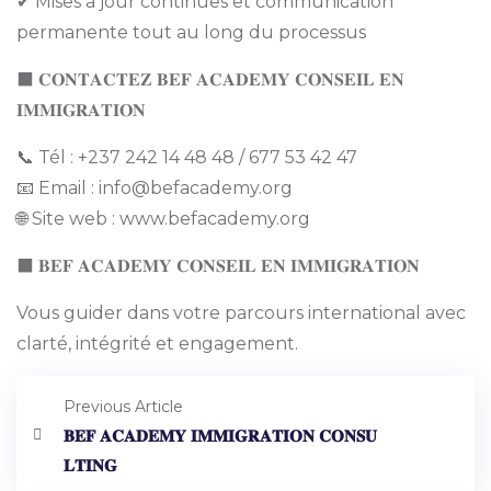
✔ Mises à jour continues et communication
permanente tout au long du processus
⬛ 𝐂𝐎𝐍𝐓𝐀𝐂𝐓𝐄𝐙 𝐁𝐄𝐅 𝐀𝐂𝐀𝐃𝐄𝐌𝐘 𝐂𝐎𝐍𝐒𝐄𝐈𝐋 𝐄𝐍
𝐈𝐌𝐌𝐈𝐆𝐑𝐀𝐓𝐈𝐎𝐍
📞 Tél : +237 242 14 48 48 / 677 53 42 47
📧 Email : info@befacademy.org
🌐 Site web : www.befacademy.org
⬛ 𝐁𝐄𝐅 𝐀𝐂𝐀𝐃𝐄𝐌𝐘 𝐂𝐎𝐍𝐒𝐄𝐈𝐋 𝐄𝐍 𝐈𝐌𝐌𝐈𝐆𝐑𝐀𝐓𝐈𝐎𝐍
Vous guider dans votre parcours international avec
clarté, intégrité et engagement.
Previous Article
𝐁𝐄𝐅 𝐀𝐂𝐀𝐃𝐄𝐌𝐘 𝐈𝐌𝐌𝐈𝐆𝐑𝐀𝐓𝐈𝐎𝐍 𝐂𝐎𝐍𝐒𝐔
𝐋𝐓𝐈𝐍𝐆