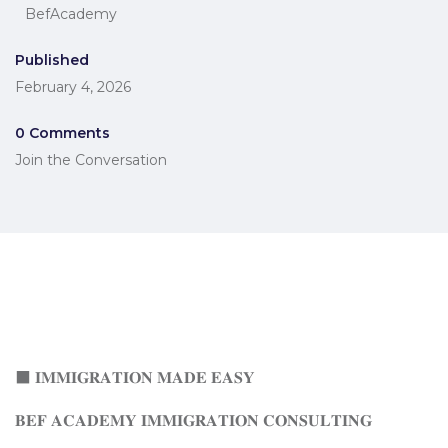
BefAcademy
Published
February 4, 2026
0 Comments
Join the Conversation
⬛ 𝐈𝐌𝐌𝐈𝐆𝐑𝐀𝐓𝐈𝐎𝐍 𝐌𝐀𝐃𝐄 𝐄𝐀𝐒𝐘
𝐁𝐄𝐅 𝐀𝐂𝐀𝐃𝐄𝐌𝐘 𝐈𝐌𝐌𝐈𝐆𝐑𝐀𝐓𝐈𝐎𝐍 𝐂𝐎𝐍𝐒𝐔𝐋𝐓𝐈𝐍𝐆