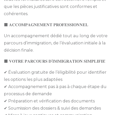
que les pièces justificatives sont conformes et
cohérentes.
⬛ 𝐀𝐂𝐂𝐎𝐌𝐏𝐀𝐆𝐍𝐄𝐌𝐄𝐍𝐓 𝐏𝐑𝐎𝐅𝐄𝐒𝐒𝐈𝐎𝐍𝐍𝐄𝐋
Un accompagnement dédié tout au long de votre
parcours d’immigration, de l’évaluation initiale à la
décision finale.
⬛ 𝐕𝐎𝐓𝐑𝐄 𝐏𝐀𝐑𝐂𝐎𝐔𝐑𝐒 𝐃’𝐈𝐌𝐌𝐈𝐆𝐑𝐀𝐓𝐈𝐎𝐍 𝐒𝐈𝐌𝐏𝐋𝐈𝐅𝐈𝐄́
✔ Évaluation gratuite de l’éligibilité pour identifier
les options les plus adaptées
✔ Accompagnement pas à pas à chaque étape du
processus de demande
✔ Préparation et vérification des documents
✔ Soumission des dossiers & suivi des demandes