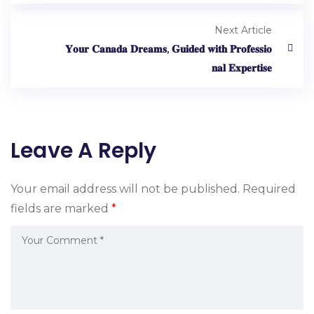
Next Article
𝐘𝐨𝐮𝐫 𝐂𝐚𝐧𝐚𝐝𝐚 𝐃𝐫𝐞𝐚𝐦𝐬, 𝐆𝐮𝐢𝐝𝐞𝐝 𝐰𝐢𝐭𝐡 𝐏𝐫𝐨𝐟𝐞𝐬𝐬𝐢𝐨
𝐧𝐚𝐥 𝐄𝐱𝐩𝐞𝐫𝐭𝐢𝐬𝐞
Leave A Reply
Your email address will not be published.
Required
fields are marked
*