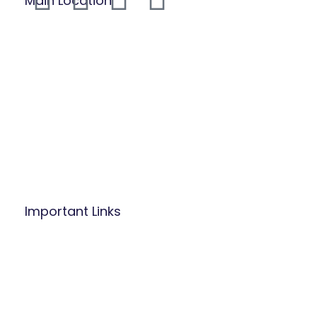
Main Location
B.P: Carrefour Superette,
Biyem-Assi, Yaounde.
Mobile/WhatsApp:
(237) 677 53 42 47
Tel: (237) 242 14 48 48 / 222 31 03 83
Mail:
info@befacademy.org
Important Links
About Us
Mission and Vsion
Blog
Contact Us