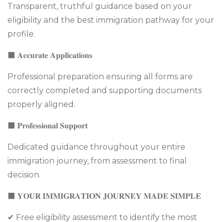
Transparent, truthful guidance based on your
eligibility and the best immigration pathway for your
profile.
⬛ 𝐀𝐜𝐜𝐮𝐫𝐚𝐭𝐞 𝐀𝐩𝐩𝐥𝐢𝐜𝐚𝐭𝐢𝐨𝐧𝐬
Professional preparation ensuring all forms are
correctly completed and supporting documents
properly aligned.
⬛ 𝐏𝐫𝐨𝐟𝐞𝐬𝐬𝐢𝐨𝐧𝐚𝐥 𝐒𝐮𝐩𝐩𝐨𝐫𝐭
Dedicated guidance throughout your entire
immigration journey, from assessment to final
decision.
⬛ 𝐘𝐎𝐔𝐑 𝐈𝐌𝐌𝐈𝐆𝐑𝐀𝐓𝐈𝐎𝐍 𝐉𝐎𝐔𝐑𝐍𝐄𝐘 𝐌𝐀𝐃𝐄 𝐒𝐈𝐌𝐏𝐋𝐄
✔ Free eligibility assessment to identify the most