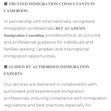
⬛ 𝐓𝐑𝐔𝐒𝐓𝐄𝐃 𝐈𝐌𝐌𝐈𝐆𝐑𝐀𝐓𝐈𝐎𝐍 𝐂𝐎𝐍𝐒𝐔𝐋𝐓𝐀𝐍𝐓𝐒 𝐈𝐍
𝐂𝐀𝐌𝐄𝐑𝐎𝐎𝐍
In partnership with internationally recognised
immigration professionals, 𝐁𝐄𝐅 𝐀𝐂𝐀𝐃𝐄𝐌𝐘
𝐈𝐦𝐦𝐢𝐠𝐫𝐚𝐭𝐢𝐨𝐧 𝐂𝐨𝐧𝐬𝐮𝐥𝐭𝐢𝐧𝐠 provides ethical, structured,
and professional guidance for individuals and
families seeking Canadian and international
immigration opportunities.
⬛ 𝐆𝐔𝐈𝐃𝐄𝐃 𝐁𝐘 𝐀𝐔𝐓𝐇𝐎𝐑𝐈𝐒𝐄𝐃 𝐈𝐌𝐌𝐈𝐆𝐑𝐀𝐓𝐈𝐎𝐍
𝐄𝐗𝐏𝐄𝐑𝐓𝐒
Our services are delivered in collaboration with
authorised and experienced immigration
professionals, ensuring compliance with immigration
regulations and best practices, especially for