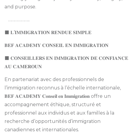
and purpose.
………………..
⬛ 𝐋’𝐈𝐌𝐌𝐈𝐆𝐑𝐀𝐓𝐈𝐎𝐍 𝐑𝐄𝐍𝐃𝐔𝐄 𝐒𝐈𝐌𝐏𝐋𝐄
𝐁𝐄𝐅 𝐀𝐂𝐀𝐃𝐄𝐌𝐘 𝐂𝐎𝐍𝐒𝐄𝐈𝐋 𝐄𝐍 𝐈𝐌𝐌𝐈𝐆𝐑𝐀𝐓𝐈𝐎𝐍
⬛ 𝐂𝐎𝐍𝐒𝐄𝐈𝐋𝐋𝐄𝐑𝐒 𝐄𝐍 𝐈𝐌𝐌𝐈𝐆𝐑𝐀𝐓𝐈𝐎𝐍 𝐃𝐄 𝐂𝐎𝐍𝐅𝐈𝐀𝐍𝐂𝐄
𝐀𝐔 𝐂𝐀𝐌𝐄𝐑𝐎𝐔𝐍
En partenariat avec des professionnels de
l’immigration reconnus à l’échelle internationale,
𝐁𝐄𝐅 𝐀𝐂𝐀𝐃𝐄𝐌𝐘 𝐂𝐨𝐧𝐬𝐞𝐢𝐥 𝐞𝐧 𝐈𝐦𝐦𝐢𝐠𝐫𝐚𝐭𝐢𝐨𝐧 offre un
accompagnement éthique, structuré et
professionnel aux individus et aux familles à la
recherche d’opportunités d’immigration
canadiennes et internationales.