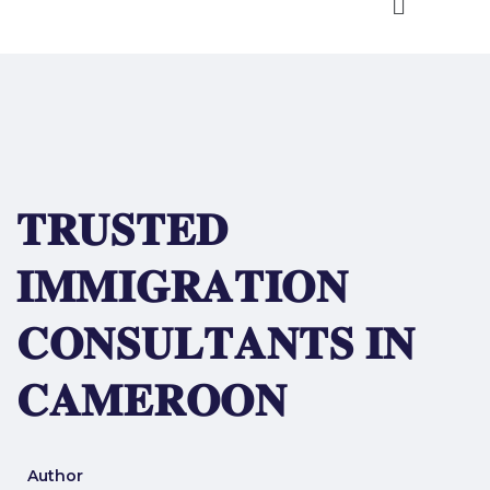
𝐓𝐑𝐔𝐒𝐓𝐄𝐃
𝐈𝐌𝐌𝐈𝐆𝐑𝐀𝐓𝐈𝐎𝐍
𝐂𝐎𝐍𝐒𝐔𝐋𝐓𝐀𝐍𝐓𝐒 𝐈𝐍
𝐂𝐀𝐌𝐄𝐑𝐎𝐎𝐍
Author