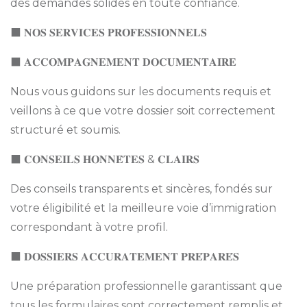
des demandes solides en toute confiance.
⬛ 𝐍𝐎𝐒 𝐒𝐄𝐑𝐕𝐈𝐂𝐄𝐒 𝐏𝐑𝐎𝐅𝐄𝐒𝐒𝐈𝐎𝐍𝐍𝐄𝐋𝐒
⬛ 𝐀𝐂𝐂𝐎𝐌𝐏𝐀𝐆𝐍𝐄𝐌𝐄𝐍𝐓 𝐃𝐎𝐂𝐔𝐌𝐄𝐍𝐓𝐀𝐈𝐑𝐄
Nous vous guidons sur les documents requis et
veillons à ce que votre dossier soit correctement
structuré et soumis.
⬛ 𝐂𝐎𝐍𝐒𝐄𝐈𝐋𝐒 𝐇𝐎𝐍𝐍𝐄̂𝐓𝐄𝐒 & 𝐂𝐋𝐀𝐈𝐑𝐒
Des conseils transparents et sincères, fondés sur
votre éligibilité et la meilleure voie d’immigration
correspondant à votre profil.
⬛ 𝐃𝐎𝐒𝐒𝐈𝐄𝐑𝐒 𝐀𝐂𝐂𝐔𝐑𝐀𝐓𝐄𝐌𝐄𝐍𝐓 𝐏𝐑𝐄́𝐏𝐀𝐑𝐄́𝐒
Une préparation professionnelle garantissant que
tous les formulaires sont correctement remplis et